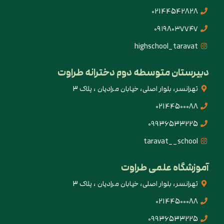
02144542828
0۹۱۹۸۰۳۷۷۴۷
highschool_taravat
دبیرستان متوسطه دوم دخترانه طراوت
تهرانسر، بلوار اصلی، خیابان مرادیان ، پلاک 3
02144500088
09936533225
taravat__school
آموزشگاه علمی طراوت
تهرانسر، بلوار اصلی، خیابان مرادیان ، پلاک 3
02144500088
09936533225